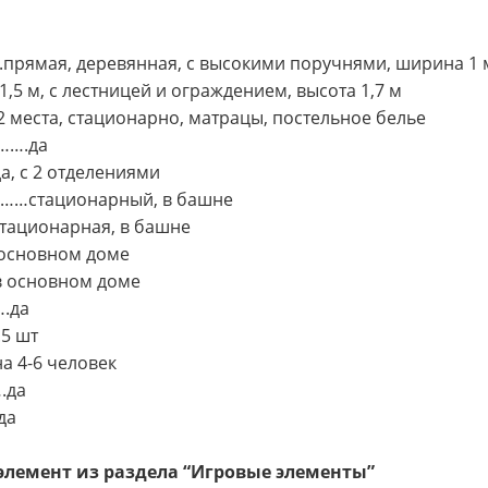
ямая, деревянная, с высокими поручнями, ширина 1 
, с лестницей и ограждением, высота 1,7 м
места, стационарно, матрацы, постельное белье
……….да
 с 2 отделениями
………стационарный, в башне
ционарная, в башне
сновном доме
 основном доме
.да
5 шт
4-6 человек
.да
да
элемент из раздела “Игровые элементы”