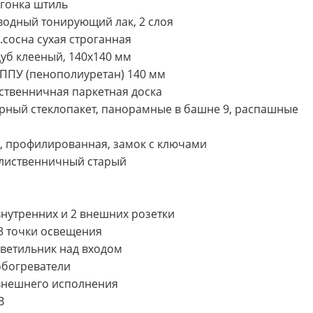
онка штиль
одный тонирующий лак, 2 слоя
сосна сухая строганная
 клееный, 140х140 мм
.ППУ (пенополиуретан) 140 мм
венничная паркетная доска
стеклопакет, панорамные в башне 9, распашные
офилированная, замок с ключами
иственничный старый
тренних и 2 внешних розетки
 точки освещения
етильник над входом
огреватели
ешнего исполнения
В