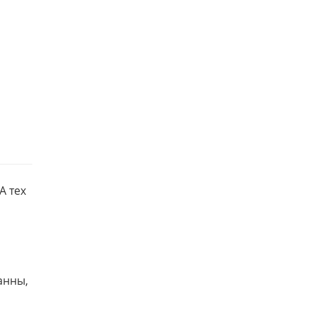
А тех
!
анны,