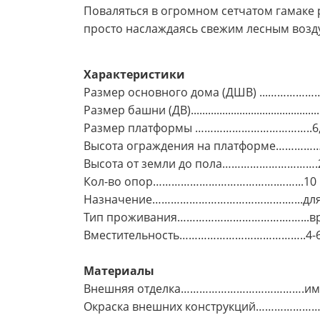
Поваляться в огромном сетчатом гамаке 
просто наслаждаясь свежим лесным возду
Характеристики
Размер основного дома (ДШВ) ...………………
Размер башни (ДВ)..........................................
Размер платформы ………………………………..6,4
Высота ограждения на платформе…………….
Высота от земли до пола………………………….2
Кол-во опор………………………………….……...10 шт
Назначение…………………………………….…...для в
Тип проживания…………………………….……...в
Вместительность…………………………………..4-6 
Материалы
Внешняя отделка………………………………….имит
Окраска внешних конструкций…………………..л