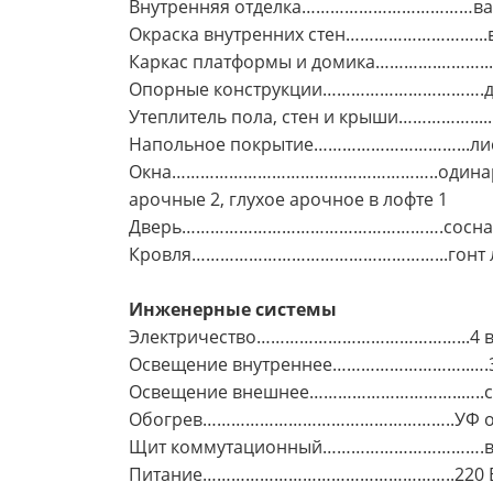
Внутренняя отделка………………………………ваг
Окраска внутренних стен………………………...в
Каркас платформы и домика………….………....
Опорные конструкции…………………………….дуб
Утеплитель пола, стен и крыши……………....
Напольное покрытие…………………………...лист
Окна………………………………………………..одинарный 
арочные 2, глухое арочное в лофте 1
Дверь……………………………………………….сосна, пр
Кровля……………………………………………...гонт л
Инженерные системы
Электричество……………………………………...4 вну
Освещение внутреннее………………………..….3
Освещение внешнее…………………………..…..св
Обогрев……………………………………………..УФ об
Щит коммутационный…………………………….вн
Питание……………………………………………..220 