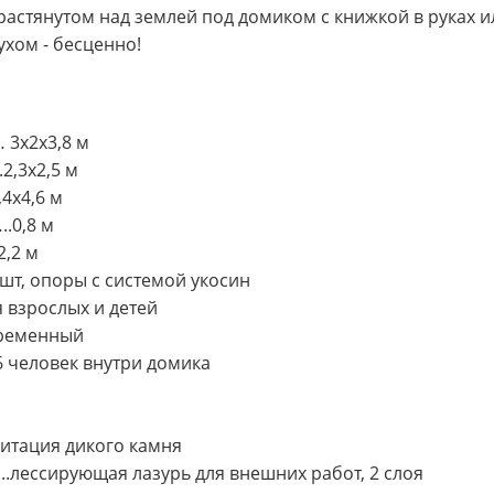
растянутом над землей под домиком с книжкой в руках и
хом - бесценно!
 3х2х3,8 м
....2,3х2,5 м
х4,6 м
.0,8 м
,2 м
, опоры с системой укосин
зрослых и детей
ременный
человек внутри домика
ация дикого камня
ессирующая лазурь для внешних работ, 2 слоя