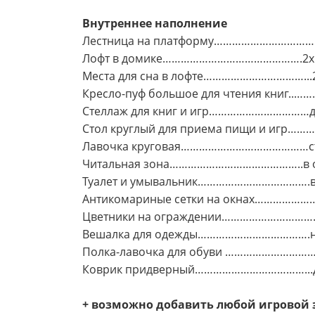
Внутреннее наполнение
Лестница на платформу…………………………….пр
Лофт в домике……………………………………….2х1,5 м
Места для сна в лофте……………………………...2 
Кресло-пуф большое для чтения книг..…
Стеллаж для книг и игр……………………………да,
Стол круглый для приема пищи и игр……
Лавочка круговая……………………………………ста
Читальная зона……………………………………..в о
Туалет и умывальник……………………………….в
Антикомариные сетки на окнах…………………
Цветники на ограждении………………………….
Вешалка для одежды……………………………….на 
Полка-лавочка для обуви …………………………
Коврик придверный………………………………...
+ возможно добавить любой игровой 