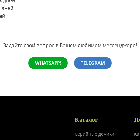
х дней
 дней
ей
Задайте свой вопрос в Вашем любимом мессенджере!
WHATSAPP!
TELEGRAM
Каталог
П
Серийные домики
Ка