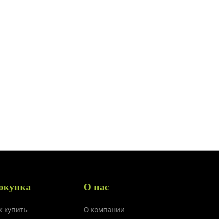
окупка
О нас
к купить
О компании